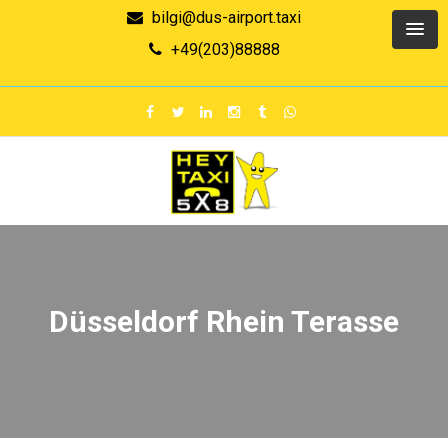
bilgi@dus-airport.taxi
+49(203)88888
Düsseldorf Rhein Terasse